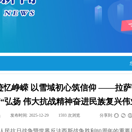
迹忆峥嵘 以雪域初心筑信仰 ——拉
“弘扬 伟大抗战精神奋进民族复兴伟
员
|
发布时间:
2025-12-29
|
1593
次浏览
|
|
分享到:
人民抗日战争暨世界反法西斯战争胜利
80
周年的重要