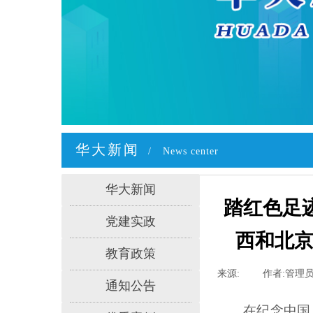
华大新闻
/
News cente
r
华大新闻
踏红色足
党建实政
西和北京
教育政策
来源:
|
作者:
管理
通知公告
在纪念中国