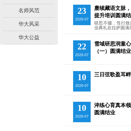
赓续藏语文脉，
23
名师风范
提升培训圆满结
2026-07
研思不辍，笃行致远
华大风采
业典礼在拉萨圆满
华大公益
雪域研思润童心
22
（一）圆满结业
2026-07
三日弦歌盈耳畔
10
2026-07
淬练心育真本领
10
圆满结业
2026-07