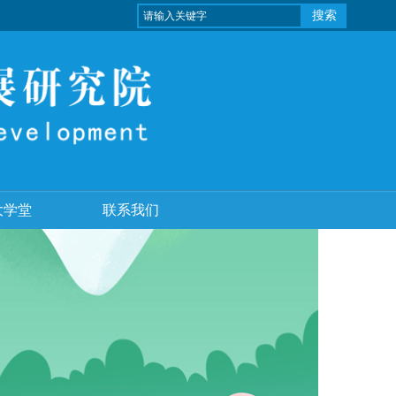
搜索
大学堂
联系我们