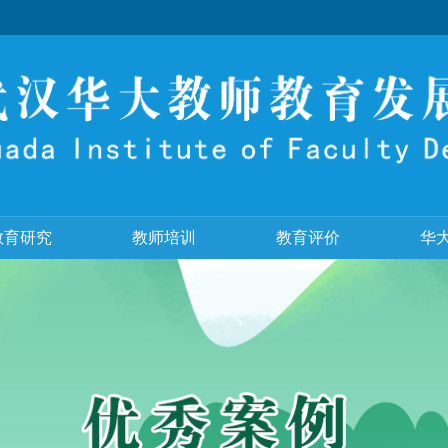
教育研究
教师培训
教育评价
华