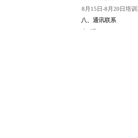
8月15日-8月20日
八、通讯联系
电
话：
027—67867
有关此次培训通
上一篇：
新师齐聚首， 共筑杏
下一篇：
以笃学之功求真知，用关键