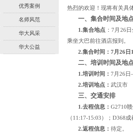
优秀案例
热烈的欢迎！现将有关具
一、
集合
时间及地
名师风范
1.
集合
地点
：
7月2
华大风采
乘坐大巴前往酒店报到。
华大公益
2.
集合
时间
：
7月26日
二、培训时间及地
1
.
培训
时间：
7
月
26日
2.培训地点：
武汉市
三、交通安排
1.去程信息：
G2710
（11:17-15:03）；D368
2.返程信息：
待定。