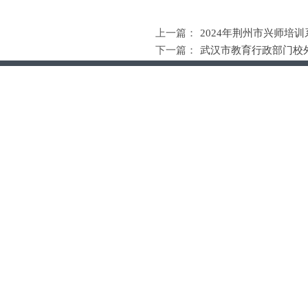
上一篇：
2024年荆州市兴师培
下一篇：
武汉市教育行政部门校
华大简介
华大资质
Copyright © 版权所
华大
文化
未经华大教研院许可，
华大公益
地址：
湖北省武汉市洪山区雄楚