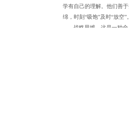
学有自己的理解。他们善于
绵，时刻
“吸饱”及时“放空”
战略思维。这是一种全
方向的能力。作为校领导，
为有效地解决和处理好发展
学校长领导力的提高，首先
维、提前谋化布局，科学谋
位更准确、办学目标更明确
目标、方案和规划，最终实
上一篇：
闽海鹭涛重闭关，同心守