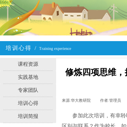
培训心得
/
Training experience
课程资源
修炼四项思维，
实践基地
专家团队
来源:
华大教研院
|
作者:
管理员
|
培训心得
参加此次培训，有幸聆
培训简报
区别与联系？作为校长，如