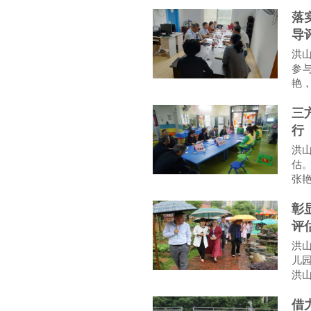
落
导
洪
参
艳
三
行
洪
估
张
彰
评
洪
儿
洪
借