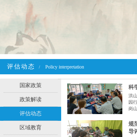
评估动态
Policy interpretation
/
国家政策
科
洪
政策解读
园
岗
评估动态
规
区域教育
导