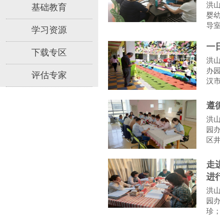
洪
基础教育
婴
导
学习资源
一
下载专区
洪
办
评估专家
汉
遵
洪
园
区
走
进
洪
园
珍