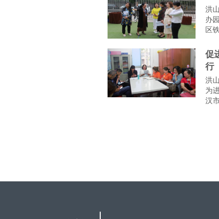
洪
办
区
促
行
洪
为
汉