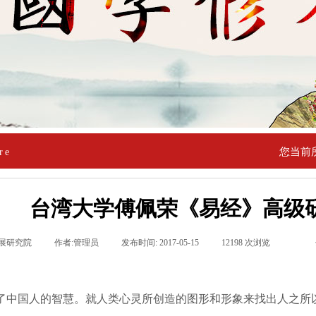
您当前
re
台湾大学傅佩荣《易经》高级
展研究院
|
作者:
管理员
|
发布时间:
2017-05-15
|
12198
次浏览
|
|
了中国人的智慧。就人类心灵所创造的图形和形象来找出人之所以