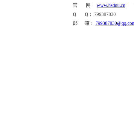
官
网
：
www.hsdnu.cn
www
Q Q
：
799387830
邮
箱
：
799387830@qq.co
上一篇：
湖北省汉十高速公路......
下一篇：
城乡社区干部培训方案
华大简介