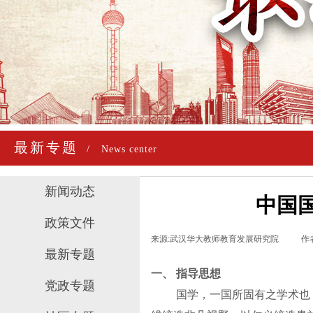
最新专题
/
News center
新闻动态
中国
政策文件
来源:
武汉华大教师教育发展研究院
|
作
最新专题
一、
指导思想
党政专题
国学，一国所固有之学术也