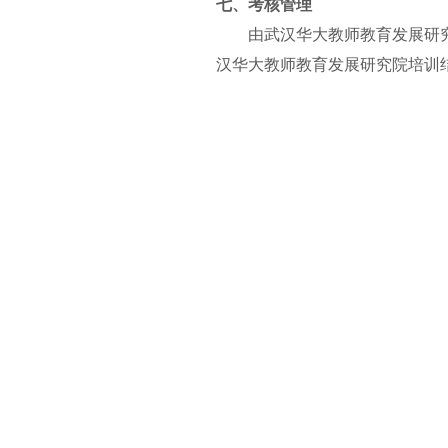
七、考核管理
由
武汉华大教师教育发展研
汉华大教师教育发展研究院
培训
八、服务收费
服务费用根据各院校具体服
九、联系方式
咨询热线
：
027-6786736
官
网
：
www.hsdnu.cn
www
Q Q
：
799387830
邮
箱
：
799387830@qq.co
上一篇：
洪山区社区国标舞教师.....
下一篇：
企业实效课程开发设计.....