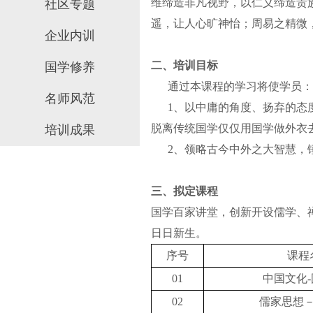
维缔造非凡视野，以仁义缔造贵
社区专题
遥，让人心旷神怡；周易之精微
企业内训
二、培训目标
国学修养
通过本课程的学习将使学员：
名师风范
1、
以中庸的角度、扬弃的态
脱离传统国学仅仅用国学做外衣
培训成果
2、
领略古今中外之大智慧，
三、
拟定课程
国学百家讲堂，创新开设儒学、
日日新生。
序号
课程
01
中国文化
02
儒家思想